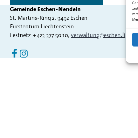
Ger
Gemeinde Eschen-Nendeln
zus
ver
St. Martins-Ring 2, 9492 Eschen
Mer
Fürstentum Liechtenstein
Festnetz
+423 377 50 10
,
verwaltung@eschen.li
Eschen Nendeln auf Facebook
Eschen Nendeln auf Instagram