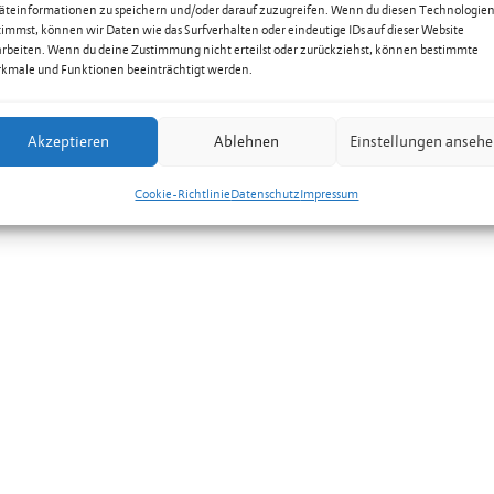
äteinformationen zu speichern und/oder darauf zuzugreifen. Wenn du diesen Technologie
timmst, können wir Daten wie das Surfverhalten oder eindeutige IDs auf dieser Website
arbeiten. Wenn du deine Zustimmung nicht erteilst oder zurückziehst, können bestimmte
kmale und Funktionen beeinträchtigt werden.
Akzeptieren
Ablehnen
Einstellungen anseh
Cookie-Richtlinie
Datenschutz
Impressum