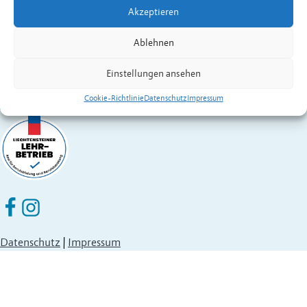
Akzeptieren
Fürstentum Liechtenstein
Festnetz
+423 377 50 10
,
verwaltung@eschen.li
Ablehnen
Einstellungen ansehen
Cookie-Richtlinie
Datenschutz
Impressum
Eschen Nendeln auf Facebook
Eschen Nendeln auf Instagram
Datenschutz
|
Impressum