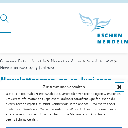
>
>
>
Gemeinde Eschen-Nendeln
Newsletter-Archiv
Newsletter 2020
Newsletter 2020-07, 15. Juni 2020
Newsletter 2020-07, 15. Juni 2020
Zustimmung verwalten
Um dir ein optimales Erlebnis zu bieten, verwenden wir Technologien wie Cookies,
um Geräteinformationen zu speichern und/oder darauf zuzugreifen. Wenn du
Newsletter 2020-07, 15. Juni 2020 als PDF herunterladen
diesen Technologien zustimmst, können wir Daten wie das Surfverhalten oder
eindeutige IDs auf dieser Website verarbeiten. Wenn du deine Zustimmung nicht
Zur Übersicht der Downloads
erteilst oder zurückziehst, können bestimmte Merkmale und Funktionen
beeinträchtigt werden.
Gemeinde Eschen-Nendeln
St. Martins-Ring 2, 9492 Eschen