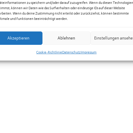
äteinformationen zu speichern und/oder darauf zuzugreifen. Wenn du diesen Technologie
timmst, können wir Daten wie das Surfverhalten oder eindeutige IDs auf dieser Website
arbeiten. Wenn du deine Zustimmung nicht erteilst oder zurückziehst, können bestimmte
kmale und Funktionen beeinträchtigt werden.
Akzeptieren
Ablehnen
Einstellungen anseh
Cookie-Richtlinie
Datenschutz
Impressum