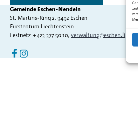
Ger
Gemeinde Eschen-Nendeln
zus
ver
St. Martins-Ring 2, 9492 Eschen
Mer
Fürstentum Liechtenstein
Festnetz
+423 377 50 10
,
verwaltung@eschen.li
Eschen Nendeln auf Facebook
Eschen Nendeln auf Instagram