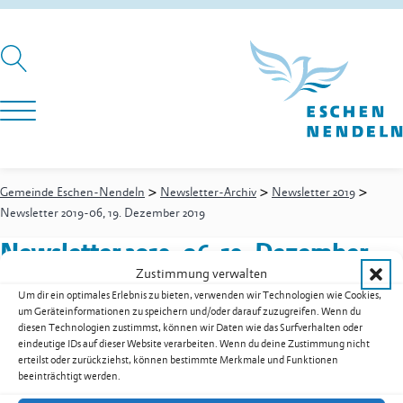
>
>
>
Gemeinde Eschen-Nendeln
Newsletter-Archiv
Newsletter 2019
Newsletter 2019-06, 19. Dezember 2019
Newsletter 2019-06, 19. Dezember
Zustimmung verwalten
2019
Um dir ein optimales Erlebnis zu bieten, verwenden wir Technologien wie Cookies,
um Geräteinformationen zu speichern und/oder darauf zuzugreifen. Wenn du
diesen Technologien zustimmst, können wir Daten wie das Surfverhalten oder
eindeutige IDs auf dieser Website verarbeiten. Wenn du deine Zustimmung nicht
Newsletter 2019-06, 19. Dezember 2019 als PDF herunterladen
erteilst oder zurückziehst, können bestimmte Merkmale und Funktionen
beeinträchtigt werden.
Zur Übersicht der Downloads