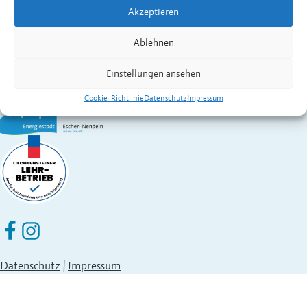
Gemeinde Eschen-Nendeln
Akzeptieren
St. Martins-Ring 2, 9492 Eschen
Fürstentum Liechtenstein
Ablehnen
Festnetz
+423 377 50 10
,
verwaltung@eschen.li
Einstellungen ansehen
Cookie-Richtlinie
Datenschutz
Impressum
Eschen Nendeln auf Facebook
Eschen Nendeln auf Instagram
Datenschutz
|
Impressum