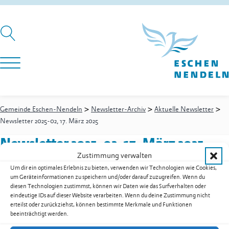
>
>
>
Gemeinde Eschen-Nendeln
Newsletter-Archiv
Aktuelle Newsletter
Newsletter 2025-02, 17. März 2025
Newsletter 2025-02, 17. März 2025
Zustimmung verwalten
Um dir ein optimales Erlebnis zu bieten, verwenden wir Technologien wie Cookies,
um Geräteinformationen zu speichern und/oder darauf zuzugreifen. Wenn du
Newsletter 2025-02, 17. März 2025 als PDF herunterladen
diesen Technologien zustimmst, können wir Daten wie das Surfverhalten oder
eindeutige IDs auf dieser Website verarbeiten. Wenn du deine Zustimmung nicht
Zur Übersicht der Downloads
erteilst oder zurückziehst, können bestimmte Merkmale und Funktionen
beeinträchtigt werden.
Gemeinde Eschen-Nendeln
St. Martins-Ring 2, 9492 Eschen