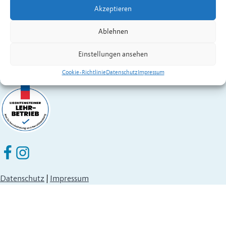
Akzeptieren
Fürstentum Liechtenstein
Festnetz
+423 377 50 10
,
verwaltung@eschen.li
Ablehnen
Einstellungen ansehen
Cookie-Richtlinie
Datenschutz
Impressum
Eschen Nendeln auf Facebook
Eschen Nendeln auf Instagram
Datenschutz
|
Impressum