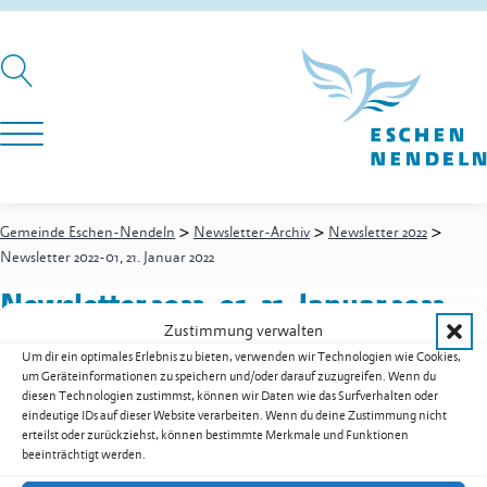
>
>
>
Gemeinde Eschen-Nendeln
Newsletter-Archiv
Newsletter 2022
Newsletter 2022-01, 21. Januar 2022
Newsletter 2022-01, 21. Januar 2022
Zustimmung verwalten
Um dir ein optimales Erlebnis zu bieten, verwenden wir Technologien wie Cookies,
um Geräteinformationen zu speichern und/oder darauf zuzugreifen. Wenn du
Newsletter 2022-01, 21. Januar 2022 als PDF herunterladen
diesen Technologien zustimmst, können wir Daten wie das Surfverhalten oder
eindeutige IDs auf dieser Website verarbeiten. Wenn du deine Zustimmung nicht
Zur Übersicht der Downloads
erteilst oder zurückziehst, können bestimmte Merkmale und Funktionen
beeinträchtigt werden.
Gemeinde Eschen-Nendeln
St. Martins-Ring 2, 9492 Eschen