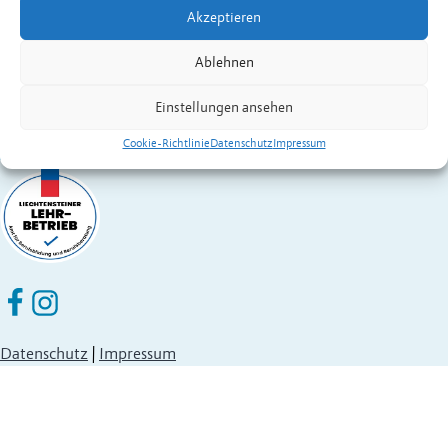
Akzeptieren
Fürstentum Liechtenstein
Festnetz
+423 377 50 10
,
verwaltung@eschen.li
Ablehnen
Einstellungen ansehen
Cookie-Richtlinie
Datenschutz
Impressum
Eschen Nendeln auf Facebook
Eschen Nendeln auf Instagram
Datenschutz
|
Impressum