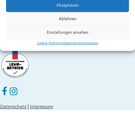
Akzeptieren
Fürstentum Liechtenstein
Festnetz
+423 377 50 10
,
verwaltung@eschen.li
Ablehnen
Einstellungen ansehen
Cookie-Richtlinie
Datenschutz
Impressum
Eschen Nendeln auf Facebook
Eschen Nendeln auf Instagram
Datenschutz
|
Impressum