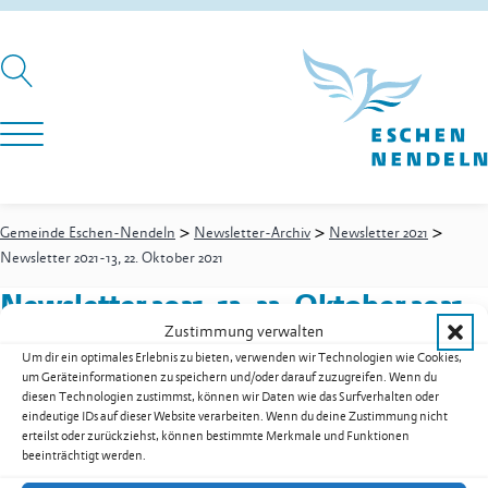
>
>
>
Gemeinde Eschen-Nendeln
Newsletter-Archiv
Newsletter 2021
Newsletter 2021-13, 22. Oktober 2021
Newsletter 2021-13, 22. Oktober 2021
Zustimmung verwalten
Um dir ein optimales Erlebnis zu bieten, verwenden wir Technologien wie Cookies,
um Geräteinformationen zu speichern und/oder darauf zuzugreifen. Wenn du
Newsletter 2021-13, 22. Oktober 2021 als PDF herunterladen
diesen Technologien zustimmst, können wir Daten wie das Surfverhalten oder
eindeutige IDs auf dieser Website verarbeiten. Wenn du deine Zustimmung nicht
Zur Übersicht der Downloads
erteilst oder zurückziehst, können bestimmte Merkmale und Funktionen
beeinträchtigt werden.
Gemeinde Eschen-Nendeln
St. Martins-Ring 2, 9492 Eschen