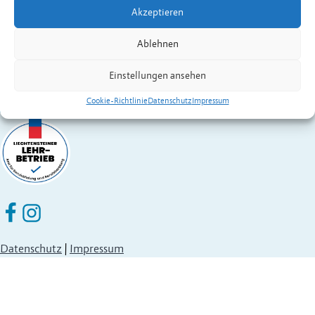
Akzeptieren
Fürstentum Liechtenstein
Festnetz
+423 377 50 10
,
verwaltung@eschen.li
Ablehnen
Einstellungen ansehen
Cookie-Richtlinie
Datenschutz
Impressum
Eschen Nendeln auf Facebook
Eschen Nendeln auf Instagram
Datenschutz
|
Impressum