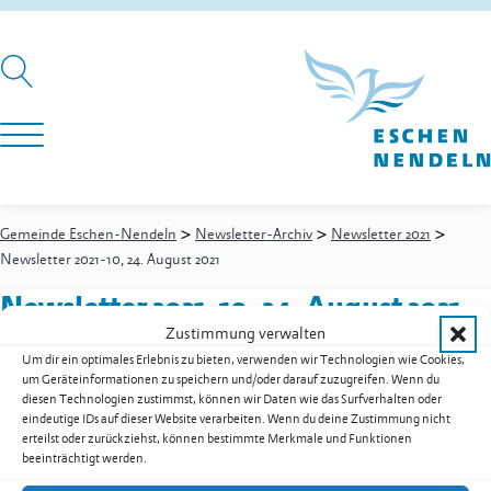
>
>
>
Gemeinde Eschen-Nendeln
Newsletter-Archiv
Newsletter 2021
Newsletter 2021-10, 24. August 2021
Newsletter 2021-10, 24. August 2021
Zustimmung verwalten
Um dir ein optimales Erlebnis zu bieten, verwenden wir Technologien wie Cookies,
um Geräteinformationen zu speichern und/oder darauf zuzugreifen. Wenn du
Newsletter 2021-10, 24. August 2021 als PDF herunterladen
diesen Technologien zustimmst, können wir Daten wie das Surfverhalten oder
eindeutige IDs auf dieser Website verarbeiten. Wenn du deine Zustimmung nicht
Zur Übersicht der Downloads
erteilst oder zurückziehst, können bestimmte Merkmale und Funktionen
beeinträchtigt werden.
Gemeinde Eschen-Nendeln
St. Martins-Ring 2, 9492 Eschen