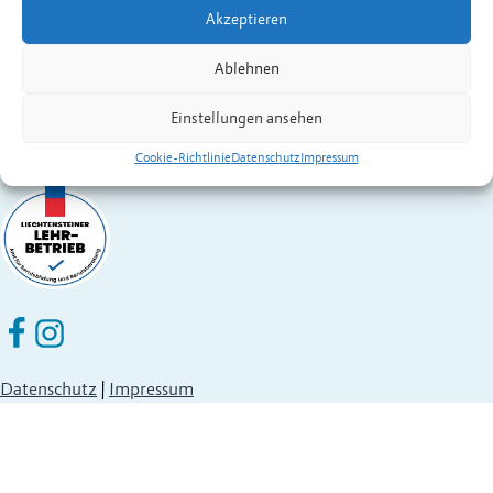
Akzeptieren
Fürstentum Liechtenstein
Festnetz
+423 377 50 10
,
verwaltung@eschen.li
Ablehnen
Einstellungen ansehen
Cookie-Richtlinie
Datenschutz
Impressum
Eschen Nendeln auf Facebook
Eschen Nendeln auf Instagram
Datenschutz
|
Impressum