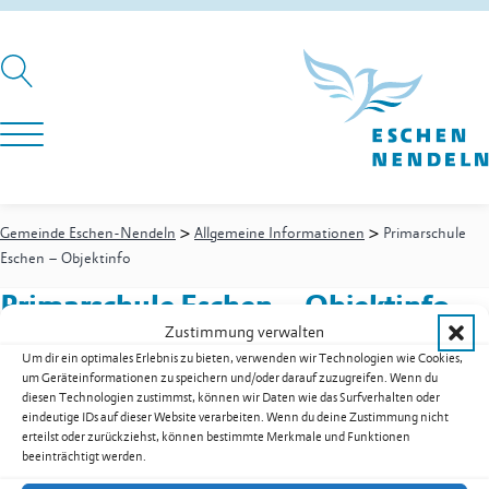
>
>
Gemeinde Eschen-Nendeln
Allgemeine Informationen
Primarschule
Eschen – Objektinfo
Primarschule Eschen – Objektinfo
Zustimmung verwalten
Um dir ein optimales Erlebnis zu bieten, verwenden wir Technologien wie Cookies,
um Geräteinformationen zu speichern und/oder darauf zuzugreifen. Wenn du
Primarschule Eschen – Objektinfo als PDF herunterladen
diesen Technologien zustimmst, können wir Daten wie das Surfverhalten oder
eindeutige IDs auf dieser Website verarbeiten. Wenn du deine Zustimmung nicht
Zur Übersicht der Downloads
erteilst oder zurückziehst, können bestimmte Merkmale und Funktionen
beeinträchtigt werden.
Gemeinde Eschen-Nendeln
St. Martins-Ring 2, 9492 Eschen