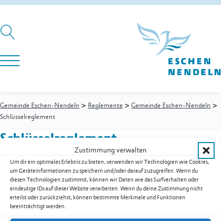
>
>
>
Gemeinde Eschen-Nendeln
Reglemente
Gemeinde Eschen-Nendeln
Schlüsselreglement
Schlüsselreglement
Zustimmung verwalten
Um dir ein optimales Erlebnis zu bieten, verwenden wir Technologien wie Cookies,
um Geräteinformationen zu speichern und/oder darauf zuzugreifen. Wenn du
Schlüsselreglement als PDF herunterladen
diesen Technologien zustimmst, können wir Daten wie das Surfverhalten oder
eindeutige IDs auf dieser Website verarbeiten. Wenn du deine Zustimmung nicht
Zur Übersicht der Downloads
erteilst oder zurückziehst, können bestimmte Merkmale und Funktionen
beeinträchtigt werden.
Gemeinde Eschen-Nendeln
St. Martins-Ring 2, 9492 Eschen