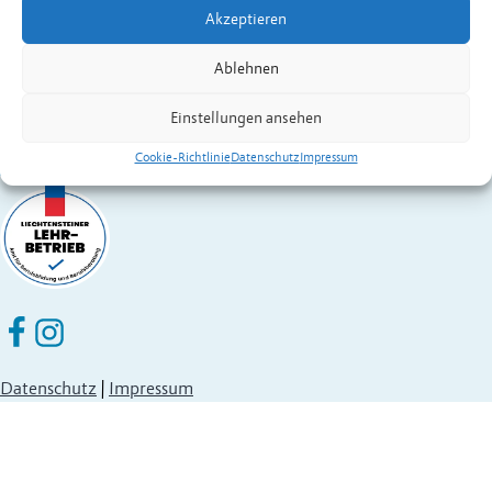
Akzeptieren
Fürstentum Liechtenstein
Festnetz
+423 377 50 10
,
verwaltung@eschen.li
Ablehnen
Einstellungen ansehen
Cookie-Richtlinie
Datenschutz
Impressum
Eschen Nendeln auf Facebook
Eschen Nendeln auf Instagram
Datenschutz
|
Impressum