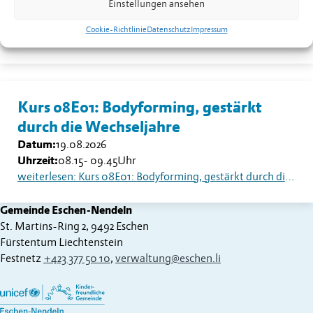
Einstellungen ansehen
Datum:
18.08.2026
Uhrzeit:
13.30
Uhr
Cookie-Richtlinie
Datenschutz
Impressum
weiterlesen: Seniorentreff Eschen-Nendeln: Sommerfest auf dem Dorfplatz
Kurs 08E01: Bodyforming, gestärkt
durch die Wechseljahre
Datum:
19.08.2026
Uhrzeit:
08.15
-
09.45
Uhr
weiterlesen: Kurs 08E01: Bodyforming, gestärkt durch die Wechseljahre
Gemeinde Eschen-Nendeln
St. Martins-Ring 2, 9492 Eschen
Fürstentum Liechtenstein
Festnetz
+423 377 50 10
,
verwaltung@eschen.li