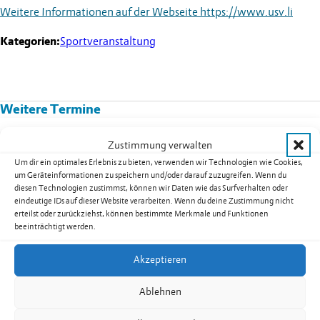
Weitere Informationen auf der Webseite
https://www.usv.li
Kategorien:
Sportveranstaltung
Weitere Termine
Kurs 08B02: Yoga für Männer in
Zustimmung verwalten
Nendeln
Um dir ein optimales Erlebnis zu bieten, verwenden wir Technologien wie Cookies,
um Geräteinformationen zu speichern und/oder darauf zuzugreifen. Wenn du
Datum:
17.08.2026
diesen Technologien zustimmst, können wir Daten wie das Surfverhalten oder
Uhrzeit:
19.30
-
20.30
Uhr
eindeutige IDs auf dieser Website verarbeiten. Wenn du deine Zustimmung nicht
erteilst oder zurückziehst, können bestimmte Merkmale und Funktionen
weiterlesen: Kurs 08B02: Yoga für Männer in Nendeln
beeinträchtigt werden.
Akzeptieren
Seniorentreff Eschen-Nendeln:
Ablehnen
Sommerfest auf dem Dorfplatz