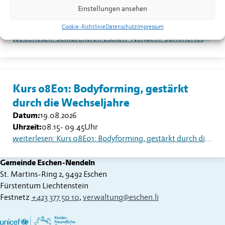
Sommerfest auf dem Dorfplatz
Einstellungen ansehen
Datum:
18.08.2026
Uhrzeit:
13.30
Uhr
Cookie-Richtlinie
Datenschutz
Impressum
weiterlesen: Seniorentreff Eschen-Nendeln: Sommerfest auf dem Dorfplatz
Kurs 08E01: Bodyforming, gestärkt
durch die Wechseljahre
Datum:
19.08.2026
Uhrzeit:
08.15
-
09.45
Uhr
weiterlesen: Kurs 08E01: Bodyforming, gestärkt durch die Wechseljahre
Gemeinde Eschen-Nendeln
St. Martins-Ring 2, 9492 Eschen
Fürstentum Liechtenstein
Festnetz
+423 377 50 10
,
verwaltung@eschen.li