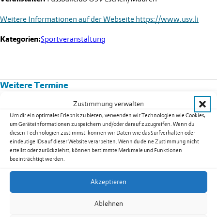
Weitere Informationen auf der Webseite
https://www.usv.li
Kategorien:
Sportveranstaltung
Weitere Termine
Zustimmung verwalten
Kurs 08B02: Yoga für Männer in
Um dir ein optimales Erlebnis zu bieten, verwenden wir Technologien wie Cookies,
Nendeln
um Geräteinformationen zu speichern und/oder darauf zuzugreifen. Wenn du
diesen Technologien zustimmst, können wir Daten wie das Surfverhalten oder
Datum:
17.08.2026
eindeutige IDs auf dieser Website verarbeiten. Wenn du deine Zustimmung nicht
Uhrzeit:
19.30
-
20.30
Uhr
erteilst oder zurückziehst, können bestimmte Merkmale und Funktionen
weiterlesen: Kurs 08B02: Yoga für Männer in Nendeln
beeinträchtigt werden.
Akzeptieren
Ablehnen
Seniorentreff Eschen-Nendeln: