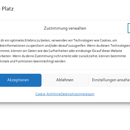
 Platz
Zustimmung verwalten
dir ein optimales Erlebnis zu bieten, verwenden wir Technologien wie Cookies, um
äteinformationen zu speichern und/oder darauf zuzugreifen. Wenn du diesen Technologie
timmst, können wir Daten wie das Surfverhalten oder eindeutige IDs auf dieser Website
arbeiten. Wenn du deine Zustimmung nicht erteilst oder zurückziehst, können bestimmte
kmale und Funktionen beeinträchtigt werden.
Akzeptieren
Ablehnen
Einstellungen anseh
Cookie-Richtlinie
Datenschutz
Impressum