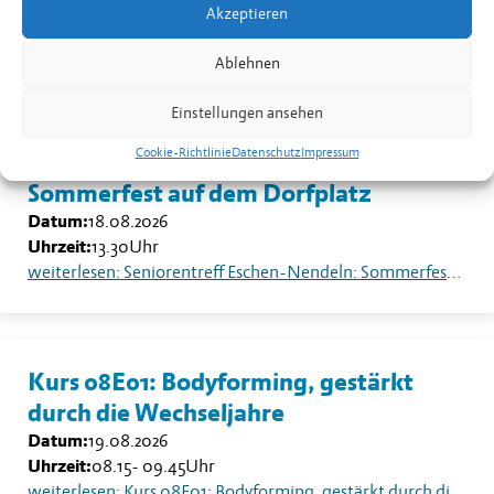
Datum:
17.08.2026
Akzeptieren
Uhrzeit:
19.30
-
20.30
Uhr
weiterlesen: Kurs 08B02: Yoga für Männer in Nendeln
Ablehnen
Einstellungen ansehen
Cookie-Richtlinie
Datenschutz
Impressum
Seniorentreff Eschen-Nendeln:
Sommerfest auf dem Dorfplatz
Datum:
18.08.2026
Uhrzeit:
13.30
Uhr
weiterlesen: Seniorentreff Eschen-Nendeln: Sommerfest auf dem Dorfplatz
Kurs 08E01: Bodyforming, gestärkt
durch die Wechseljahre
Datum:
19.08.2026
Uhrzeit:
08.15
-
09.45
Uhr
weiterlesen: Kurs 08E01: Bodyforming, gestärkt durch die Wechseljahre