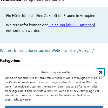
Ein Häsle für dich. Eine Zukunft für Frauen in Äthopien.
Weitere Infos können der
Einladung (als PDF ansehen
)
entnommen werden.
Weitere Informationen auf der Webseite
https://sorop.li/
Kategorien:
Zustimmung verwalten
Um dir ein optimales Erlebnis zu bieten, verwenden wir Technologien wie Cookies,
Weitere Termine
um Geräteinformationen zu speichern und/oder darauf zuzugreifen. Wenn du
diesen Technologien zustimmst, können wir Daten wie das Surfverhalten oder
eindeutige IDs auf dieser Website verarbeiten. Wenn du deine Zustimmung nicht
Kurs 08B02: Yoga für Männer in
erteilst oder zurückziehst, können bestimmte Merkmale und Funktionen
beeinträchtigt werden.
Nendeln