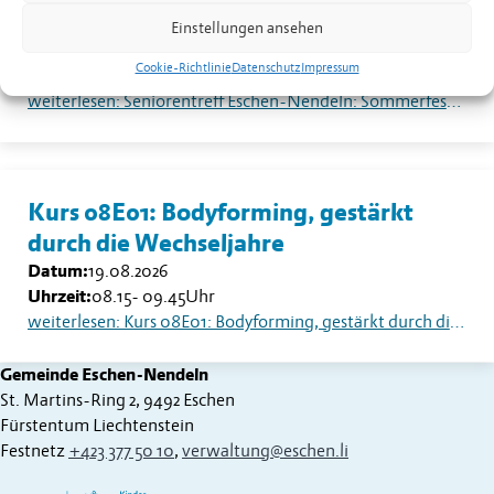
Sommerfest auf dem Dorfplatz
Einstellungen ansehen
Datum:
18.08.2026
Cookie-Richtlinie
Datenschutz
Impressum
Uhrzeit:
13.30
Uhr
weiterlesen: Seniorentreff Eschen-Nendeln: Sommerfest auf dem Dorfplatz
Kurs 08E01: Bodyforming, gestärkt
durch die Wechseljahre
Datum:
19.08.2026
Uhrzeit:
08.15
-
09.45
Uhr
weiterlesen: Kurs 08E01: Bodyforming, gestärkt durch die Wechseljahre
Gemeinde Eschen-Nendeln
St. Martins-Ring 2, 9492 Eschen
Fürstentum Liechtenstein
Festnetz
+423 377 50 10
,
verwaltung@eschen.li