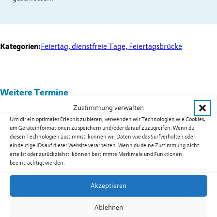
Kategorien:
Feiertag, dienstfreie Tage, Feiertagsbrücke
Weitere Termine
Zustimmung verwalten
Kurs 08B02: Yoga für Männer in
Um dir ein optimales Erlebnis zu bieten, verwenden wir Technologien wie Cookies,
Nendeln
um Geräteinformationen zu speichern und/oder darauf zuzugreifen. Wenn du
diesen Technologien zustimmst, können wir Daten wie das Surfverhalten oder
Datum:
17.08.2026
eindeutige IDs auf dieser Website verarbeiten. Wenn du deine Zustimmung nicht
Uhrzeit:
19.30
-
20.30
Uhr
erteilst oder zurückziehst, können bestimmte Merkmale und Funktionen
beeinträchtigt werden.
weiterlesen: Kurs 08B02: Yoga für Männer in Nendeln
Akzeptieren
Ablehnen
Seniorentreff Eschen-Nendeln: