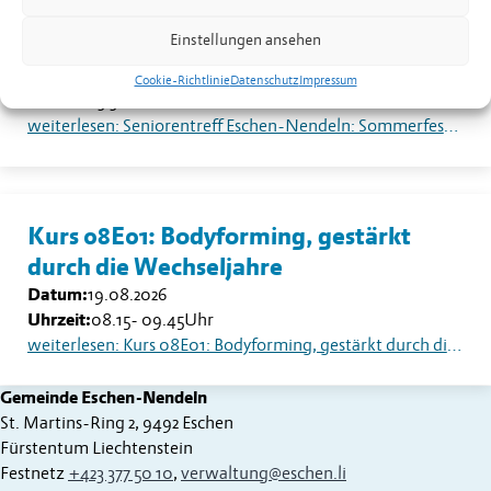
Seniorentreff Eschen-Nendeln:
Einstellungen ansehen
Sommerfest auf dem Dorfplatz
Datum:
18.08.2026
Cookie-Richtlinie
Datenschutz
Impressum
Uhrzeit:
13.30
Uhr
weiterlesen: Seniorentreff Eschen-Nendeln: Sommerfest auf dem Dorfplatz
Kurs 08E01: Bodyforming, gestärkt
durch die Wechseljahre
Datum:
19.08.2026
Uhrzeit:
08.15
-
09.45
Uhr
weiterlesen: Kurs 08E01: Bodyforming, gestärkt durch die Wechseljahre
Gemeinde Eschen-Nendeln
St. Martins-Ring 2, 9492 Eschen
Fürstentum Liechtenstein
Festnetz
+423 377 50 10
,
verwaltung@eschen.li