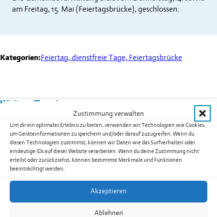
am Freitag, 15. Mai (Feiertagsbrücke), geschlossen.
Kategorien:
Feiertag, dienstfreie Tage, Feiertagsbrücke
Weitere Termine
Zustimmung verwalten
Kurs 08B02: Yoga für Männer in
Um dir ein optimales Erlebnis zu bieten, verwenden wir Technologien wie Cookies,
um Geräteinformationen zu speichern und/oder darauf zuzugreifen. Wenn du
Nendeln
diesen Technologien zustimmst, können wir Daten wie das Surfverhalten oder
eindeutige IDs auf dieser Website verarbeiten. Wenn du deine Zustimmung nicht
Datum:
17.08.2026
erteilst oder zurückziehst, können bestimmte Merkmale und Funktionen
Uhrzeit:
19.30
-
20.30
Uhr
beeinträchtigt werden.
weiterlesen: Kurs 08B02: Yoga für Männer in Nendeln
Akzeptieren
Ablehnen