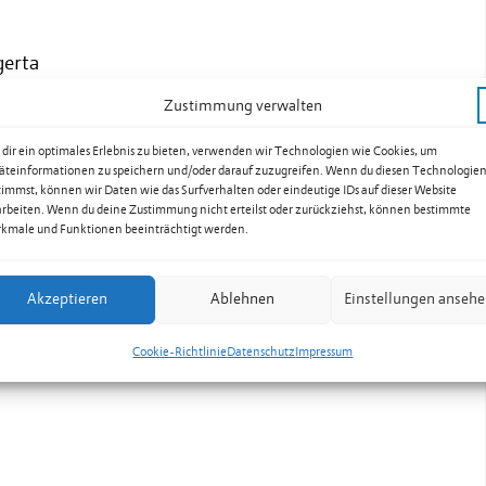
gerta
Zustimmung verwalten
dir ein optimales Erlebnis zu bieten, verwenden wir Technologien wie Cookies, um
äteinformationen zu speichern und/oder darauf zuzugreifen. Wenn du diesen Technologie
timmst, können wir Daten wie das Surfverhalten oder eindeutige IDs auf dieser Website
arbeiten. Wenn du deine Zustimmung nicht erteilst oder zurückziehst, können bestimmte
kmale und Funktionen beeinträchtigt werden.
Akzeptieren
Ablehnen
Einstellungen anseh
Cookie-Richtlinie
Datenschutz
Impressum