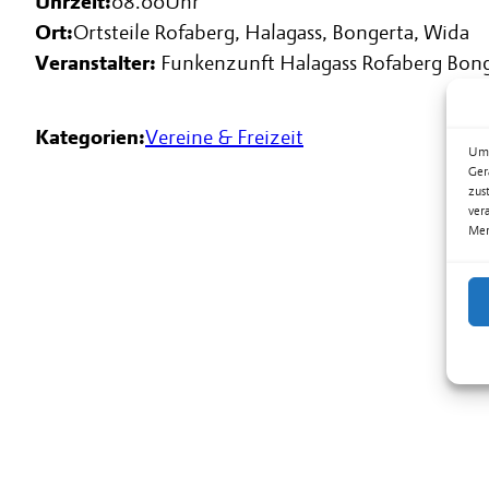
Uhrzeit:
08.00
Uhr
Ort:
Ortsteile Rofaberg, Halagass, Bongerta, Wida
Veranstalter:
Funkenzunft Halagass Rofaberg Bon
Kategorien:
Vereine & Freizeit
Um 
Ger
zus
ver
Mer