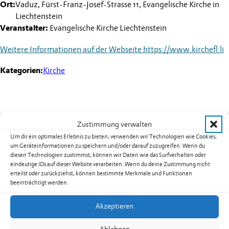
Ort:
Vaduz, Fürst-Franz-Josef-Strasse 11, Evangelische Kirche in
Liechtenstein
Veranstalter:
Evangelische Kirche Liechtenstein
Weitere Informationen auf der Webseite
https://www.kirchefl.li
Kategorien:
Kirche
Weitere Termine
Zustimmung verwalten
Um dir ein optimales Erlebnis zu bieten, verwenden wir Technologien wie Cookies,
Kurs 08B02: Yoga für Männer in
um Geräteinformationen zu speichern und/oder darauf zuzugreifen. Wenn du
diesen Technologien zustimmst, können wir Daten wie das Surfverhalten oder
Nendeln
eindeutige IDs auf dieser Website verarbeiten. Wenn du deine Zustimmung nicht
Datum:
17.08.2026
erteilst oder zurückziehst, können bestimmte Merkmale und Funktionen
beeinträchtigt werden.
Uhrzeit:
19.30
-
20.30
Uhr
weiterlesen: Kurs 08B02: Yoga für Männer in Nendeln
Akzeptieren