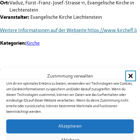
Ort:
Vaduz, Fürst-Franz-Josef-Strasse 11, Evangelische Kirche in
Liechtenstein
Veranstalter:
Evangelische Kirche Liechtenstein
Weitere Informationen auf der Webseite
https://www.kirchefl.li
Kategorien:
Kirche
Weitere Termine
Zustimmung verwalten
Um dir ein optimales Erlebnis zu bieten, verwenden wir Technologien wie Cookies,
Kurs 08B02: Yoga für Männer in
um Geräteinformationen zu speichern und/oder darauf zuzugreifen. Wenn du
diesen Technologien zustimmst, können wir Daten wie das Surfverhalten oder
Nendeln
eindeutige IDs auf dieser Website verarbeiten. Wenn du deine Zustimmung nicht
Datum:
17.08.2026
erteilst oder zurückziehst, können bestimmte Merkmale und Funktionen
beeinträchtigt werden.
Uhrzeit:
19.30
-
20.30
Uhr
weiterlesen: Kurs 08B02: Yoga für Männer in Nendeln
Akzeptieren