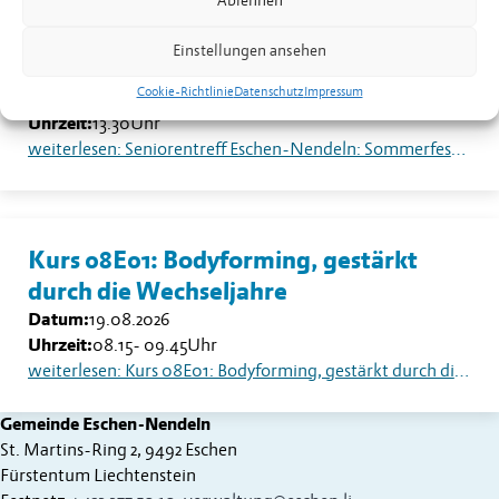
Ablehnen
Seniorentreff Eschen-Nendeln:
Einstellungen ansehen
Sommerfest auf dem Dorfplatz
Cookie-Richtlinie
Datenschutz
Impressum
Datum:
18.08.2026
Uhrzeit:
13.30
Uhr
weiterlesen: Seniorentreff Eschen-Nendeln: Sommerfest auf dem Dorfplatz
Kurs 08E01: Bodyforming, gestärkt
durch die Wechseljahre
Datum:
19.08.2026
Uhrzeit:
08.15
-
09.45
Uhr
weiterlesen: Kurs 08E01: Bodyforming, gestärkt durch die Wechseljahre
Gemeinde Eschen-Nendeln
St. Martins-Ring 2, 9492 Eschen
Fürstentum Liechtenstein