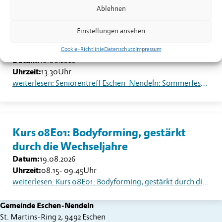
Ablehnen
Einstellungen ansehen
Seniorentreff Eschen-Nendeln:
Sommerfest auf dem Dorfplatz
Cookie-Richtlinie
Datenschutz
Impressum
Datum:
18.08.2026
Uhrzeit:
13.30
Uhr
weiterlesen: Seniorentreff Eschen-Nendeln: Sommerfest auf dem Dorfplatz
Kurs 08E01: Bodyforming, gestärkt
durch die Wechseljahre
Datum:
19.08.2026
Uhrzeit:
08.15
-
09.45
Uhr
weiterlesen: Kurs 08E01: Bodyforming, gestärkt durch die Wechseljahre
Gemeinde Eschen-Nendeln
St. Martins-Ring 2, 9492 Eschen