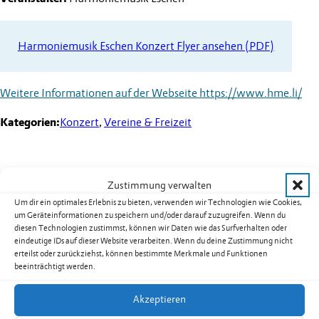
Harmoniemusik Eschen Konzert Flyer ansehen (PDF)
Weitere Informationen auf der Webseite
https://www.hme.li/
Kategorien:
Konzert
,
Vereine & Freizeit
Zustimmung verwalten
Weitere Termine
Um dir ein optimales Erlebnis zu bieten, verwenden wir Technologien wie Cookies,
um Geräteinformationen zu speichern und/oder darauf zuzugreifen. Wenn du
Kurs 08B02: Yoga für Männer in
diesen Technologien zustimmst, können wir Daten wie das Surfverhalten oder
Nendeln
eindeutige IDs auf dieser Website verarbeiten. Wenn du deine Zustimmung nicht
erteilst oder zurückziehst, können bestimmte Merkmale und Funktionen
Datum:
17.08.2026
beeinträchtigt werden.
Uhrzeit:
19.30
-
20.30
Uhr
weiterlesen: Kurs 08B02: Yoga für Männer in Nendeln
Akzeptieren