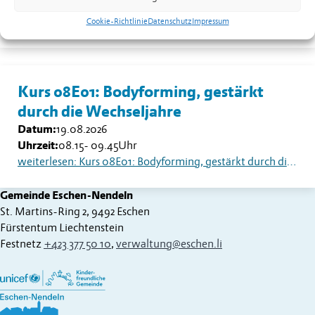
Uhrzeit:
13.30
Uhr
weiterlesen: Seniorentreff Eschen-Nendeln: Sommerfest auf dem Dorfplatz
Cookie-Richtlinie
Datenschutz
Impressum
Kurs 08E01: Bodyforming, gestärkt
durch die Wechseljahre
Datum:
19.08.2026
Uhrzeit:
08.15
-
09.45
Uhr
weiterlesen: Kurs 08E01: Bodyforming, gestärkt durch die Wechseljahre
Gemeinde Eschen-Nendeln
St. Martins-Ring 2, 9492 Eschen
Fürstentum Liechtenstein
Festnetz
+423 377 50 10
,
verwaltung@eschen.li