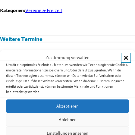
Kategorien:
Vereine & Freizeit
Weitere Termine
Kurs 08B02: Yoga für Männer in
Zustimmung verwalten
Nendeln
Um dir ein optimales Erlebnis zu bieten, verwenden wir Technologien wie Cookies,
Datum:
17.08.2026
um Geräteinformationen zu speichern und/oder darauf zuzugreifen. Wenn du
diesen Technologien zustimmst, können wir Daten wie das Surfverhalten oder
Uhrzeit:
19.30
-
20.30
Uhr
eindeutige IDs auf dieser Website verarbeiten. Wenn du deine Zustimmung nicht
weiterlesen: Kurs 08B02: Yoga für Männer in Nendeln
erteilst oder zurückziehst, können bestimmte Merkmale und Funktionen
beeinträchtigt werden.
Akzeptieren
Seniorentreff Eschen-Nendeln:
Ablehnen
Sommerfest auf dem Dorfplatz
Datum:
18.08.2026
Einstellungen ansehen