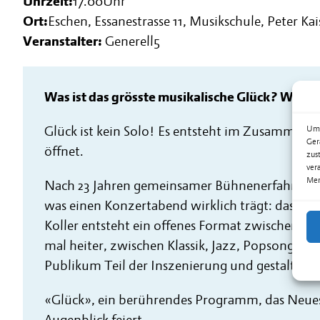
Uhrzeit:
17.00
Uhr
Ort:
Eschen, Essanestrasse 11, Musikschule, Peter Kai
Veranstalter:
Generell5
Was ist das grösste musikalische Glück? Wir sp
Glück ist kein Solo! Es entsteht im Zusammens
Um 
Ger
öffnet.
zus
ver
Mer
Nach 23 Jahren gemeinsamer Bühnenerfahrung b
was einen Konzertabend wirklich trägt: das ge
Koller entsteht ein offenes Format zwischen Ko
mal heiter, zwischen Klassik, Jazz, Popsongs, 
Publikum Teil der Inszenierung und gestaltet
«Glück», ein berührendes Programm, das Neues