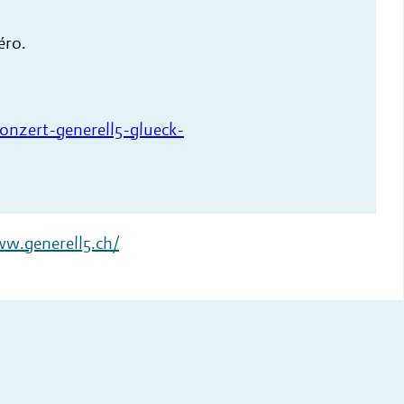
éro.
onzert-generell5-glueck-
ww.generell5.ch/