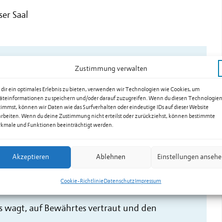
ser Saal
ielen die Antwort.
Zustimmung verwalten
piel, im gemeinsamen Atmen, im Klang, der sich
dir ein optimales Erlebnis zu bieten, verwenden wir Technologien wie Cookies, um
äteinformationen zu speichern und/oder darauf zuzugreifen. Wenn du diesen Technologie
timmst, können wir Daten wie das Surfverhalten oder eindeutige IDs auf dieser Website
arbeiten. Wenn du deine Zustimmung nicht erteilst oder zurückziehst, können bestimmte
kmale und Funktionen beeinträchtigt werden.
egibt sich Generell5 auf die Suche nach dem,
teilte Glück! Zusammen mit Regisseur Daniel
nzert, Theater und Performance – mal ernst,
Akzeptieren
Ablehnen
Einstellungen anseh
Volksmusik und Improvisation. Dabei wird das
Cookie-Richtlinie
Datenschutz
Impressum
 den Moment mit.
 wagt, auf Bewährtes vertraut und den