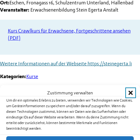
Ort:
Eschen, Fronagass 16, Schulzentrum Unterland, Hallenbad
Veranstalter:
Erwachsenenbildung Stein Egerta Anstalt
Kurs Crawlkurs für Erwachsene, Fortgeschrittene ansehen
(PDF)
Weitere Informationen auf der Webseite
https://steinegerta.li
Kategorien:
Kurse
Zustimmung verwalten
Um dir ein optimales Erlebnis zu bieten, verwenden wir Technologien wie Cookies,
Weitere Termine
um Geräteinformationen zu speichern und/oder darauf zuzugreifen. Wenn du
diesen Technologien zustimmst, können wir Daten wie das Surfverhalten oder
eindeutige IDs auf dieser Website verarbeiten. Wenn du deine Zustimmung nicht
Kurs 08B02: Yoga für Männer in
erteilst oder zurückziehst, können bestimmte Merkmale und Funktionen
beeinträchtigt werden.
Nendeln
Datum:
17.08.2026