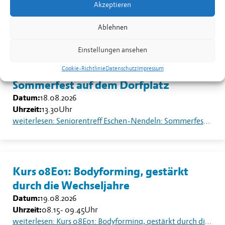
Akzeptieren
Uhrzeit:
19.30
-
20.30
Uhr
weiterlesen: Kurs 08B02: Yoga für Männer in Nendeln
Ablehnen
Einstellungen ansehen
Seniorentreff Eschen-Nendeln:
Cookie-Richtlinie
Datenschutz
Impressum
Sommerfest auf dem Dorfplatz
Datum:
18.08.2026
Uhrzeit:
13.30
Uhr
weiterlesen: Seniorentreff Eschen-Nendeln: Sommerfest auf dem Dorfplatz
Kurs 08E01: Bodyforming, gestärkt
durch die Wechseljahre
Datum:
19.08.2026
Uhrzeit:
08.15
-
09.45
Uhr
weiterlesen: Kurs 08E01: Bodyforming, gestärkt durch die Wechseljahre