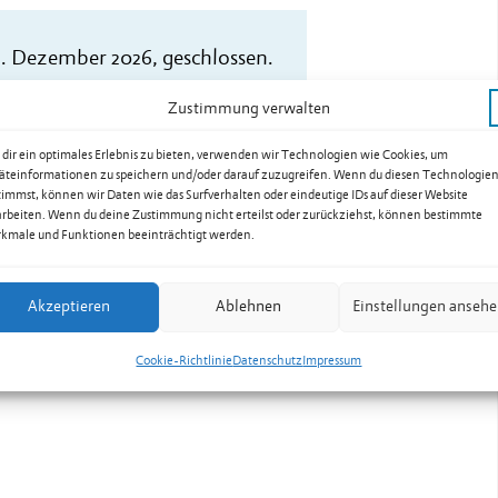
. Dezember 2026, geschlossen.
Zustimmung verwalten
dir ein optimales Erlebnis zu bieten, verwenden wir Technologien wie Cookies, um
äteinformationen zu speichern und/oder darauf zuzugreifen. Wenn du diesen Technologie
ücke
timmst, können wir Daten wie das Surfverhalten oder eindeutige IDs auf dieser Website
arbeiten. Wenn du deine Zustimmung nicht erteilst oder zurückziehst, können bestimmte
kmale und Funktionen beeinträchtigt werden.
Akzeptieren
Ablehnen
Einstellungen anseh
Cookie-Richtlinie
Datenschutz
Impressum