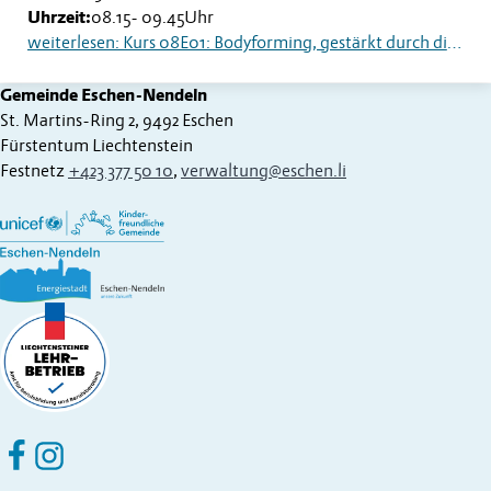
Uhrzeit:
08.15
-
09.45
Uhr
weiterlesen: Kurs 08E01: Bodyforming, gestärkt durch die Wechseljahre
Gemeinde Eschen-Nendeln
St. Martins-Ring 2, 9492 Eschen
Fürstentum Liechtenstein
Festnetz
+423 377 50 10
,
verwaltung@eschen.li
Eschen Nendeln auf Facebook
Eschen Nendeln auf Instagram