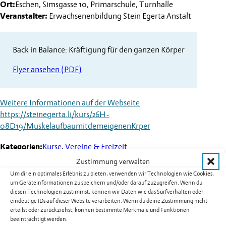
Ort:
Eschen, Simsgasse 10, Primarschule, Turnhalle
Veranstalter:
Erwachsenenbildung Stein Egerta Anstalt
Back in Balance: Kräftigung für den ganzen Körper
Flyer ansehen (PDF)
Weitere Informationen auf der Webseite
https://steinegerta.li/kurs/26H-
08D19/MuskelaufbaumitdemeigenenKrper
Kategorien:
Kurse
,
Vereine & Freizeit
Zustimmung verwalten
Um dir ein optimales Erlebnis zu bieten, verwenden wir Technologien wie Cookies,
um Geräteinformationen zu speichern und/oder darauf zuzugreifen. Wenn du
diesen Technologien zustimmst, können wir Daten wie das Surfverhalten oder
Weitere Termine
eindeutige IDs auf dieser Website verarbeiten. Wenn du deine Zustimmung nicht
erteilst oder zurückziehst, können bestimmte Merkmale und Funktionen
Kurs 08B02: Yoga für Männer in
beeinträchtigt werden.