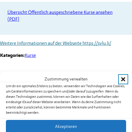
Übersicht Öffentlich ausgeschriebene Kurse ansehen
(PDF)
Weitere Informationen auf der Webseite
https://svlu.li/
Kategorien:
Kurse
Zustimmung verwalten
Weitere Termine
Um dir ein optimales Erlebnis zu bieten, verwenden wir Technologien wie Cookies,
um Geräteinformationen zu speichern und/oder darauf zuzugreifen. Wenn du
Kurs 08B02: Yoga für Männer in
diesen Technologien zustimmst, können wir Daten wie das Surfverhalten oder
eindeutige IDs auf dieser Website verarbeiten. Wenn du deine Zustimmung nicht
Nendeln
erteilst oder zurückziehst, können bestimmte Merkmale und Funktionen
beeinträchtigt werden.
Datum:
17.08.2026
Uhrzeit:
19.30
-
20.30
Uhr
Akzeptieren
weiterlesen: Kurs 08B02: Yoga für Männer in Nendeln