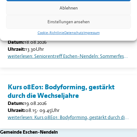
Ablehnen
Einstellungen ansehen
Seniorentreff Eschen-Nendeln:
Sommerfest auf dem Dorfplatz
Cookie-Richtlinie
Datenschutz
Impressum
Datum:
18.08.2026
Uhrzeit:
13.30
Uhr
weiterlesen: Seniorentreff Eschen-Nendeln: Sommerfest auf dem Dorfplatz
Kurs 08E01: Bodyforming, gestärkt
durch die Wechseljahre
Datum:
19.08.2026
Uhrzeit:
08.15
-
09.45
Uhr
weiterlesen: Kurs 08E01: Bodyforming, gestärkt durch die Wechseljahre
Gemeinde Eschen-Nendeln