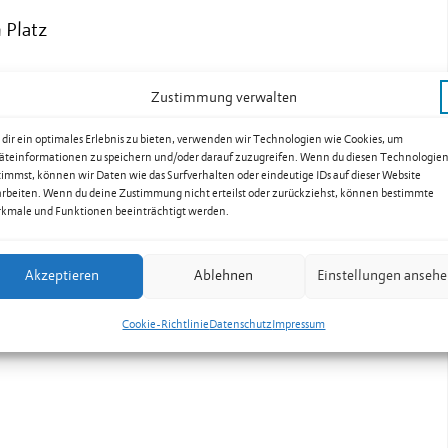
 Platz
Zustimmung verwalten
dir ein optimales Erlebnis zu bieten, verwenden wir Technologien wie Cookies, um
äteinformationen zu speichern und/oder darauf zuzugreifen. Wenn du diesen Technologie
timmst, können wir Daten wie das Surfverhalten oder eindeutige IDs auf dieser Website
arbeiten. Wenn du deine Zustimmung nicht erteilst oder zurückziehst, können bestimmte
.li
kmale und Funktionen beeinträchtigt werden.
Akzeptieren
Ablehnen
Einstellungen anseh
Cookie-Richtlinie
Datenschutz
Impressum