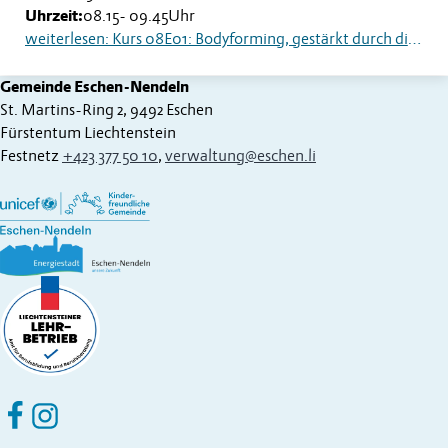
Uhrzeit:
08.15
-
09.45
Uhr
weiterlesen: Kurs 08E01: Bodyforming, gestärkt durch die Wechseljahre
Gemeinde Eschen-Nendeln
St. Martins-Ring 2, 9492 Eschen
Fürstentum Liechtenstein
Festnetz
+423 377 50 10
,
verwaltung@eschen.li
Eschen Nendeln auf Facebook
Eschen Nendeln auf Instagram