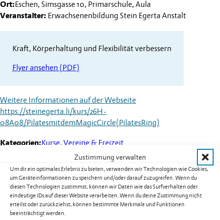
Ort:
Eschen, Simsgasse 10, Primarschule, Aula
Veranstalter:
Erwachsenenbildung Stein Egerta Anstalt
Kraft, Körperhaltung und Flexibilität verbessern
Flyer ansehen (PDF)
Weitere Informationen auf der Webseite
https://steinegerta.li/kurs/26H-
08A08/PilatesmitdemMagicCircle(PilatesRing)
Kategorien:
Kurse
,
Vereine & Freizeit
Zustimmung verwalten
Um dir ein optimales Erlebnis zu bieten, verwenden wir Technologien wie Cookies,
um Geräteinformationen zu speichern und/oder darauf zuzugreifen. Wenn du
diesen Technologien zustimmst, können wir Daten wie das Surfverhalten oder
Weitere Termine
eindeutige IDs auf dieser Website verarbeiten. Wenn du deine Zustimmung nicht
erteilst oder zurückziehst, können bestimmte Merkmale und Funktionen
Kurs 08B02: Yoga für Männer in
beeinträchtigt werden.