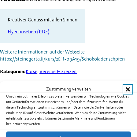
Kreativer Genuss mit allen Sinnen
Flyer ansehen (PDF)
Weitere Informationen auf der Webseite
https://steinegerta.li/kurs/26H-09A19/Schokoladenschpfen
Kategorien:
Kurse
,
Vereine & Freizeit
Zustimmung verwalten
Um dir ein optimales Erlebnis zu bieten, verwenden wir Technologien wie Cookies,
Weitere Termine
um Geräteinformationen zu speichern und/oder darauf zuzugreifen. Wenn du
diesen Technologien zustimmst, können wir Daten wie das Surfverhalten oder
eindeutige IDs auf dieser Website verarbeiten. Wenn du deine Zustimmung nicht
Kurs 08B02: Yoga für Männer in
erteilst oder zurückziehst, können bestimmte Merkmale und Funktionen
Nendeln
beeinträchtigt werden.
Datum:
17.08.2026