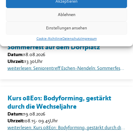
Akzeptieren
Uhrzeit:
19.30
-
20.30
Uhr
weiterlesen: Kurs 08B02: Yoga für Männer in Nendeln
Ablehnen
Einstellungen ansehen
Seniorentreff Eschen-Nendeln:
Cookie-Richtlinie
Datenschutz
Impressum
Sommerfest auf dem Dorfplatz
Datum:
18.08.2026
Uhrzeit:
13.30
Uhr
weiterlesen: Seniorentreff Eschen-Nendeln: Sommerfest auf dem Dorfplatz
Kurs 08E01: Bodyforming, gestärkt
durch die Wechseljahre
Datum:
19.08.2026
Uhrzeit:
08.15
-
09.45
Uhr
weiterlesen: Kurs 08E01: Bodyforming, gestärkt durch die Wechseljahre