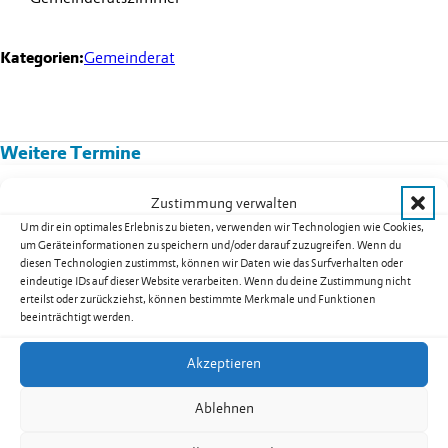
Kategorien:
Gemeinderat
Weitere Termine
Kurs 08B02: Yoga für Männer in
Zustimmung verwalten
Nendeln
Um dir ein optimales Erlebnis zu bieten, verwenden wir Technologien wie Cookies,
um Geräteinformationen zu speichern und/oder darauf zuzugreifen. Wenn du
Datum:
17.08.2026
diesen Technologien zustimmst, können wir Daten wie das Surfverhalten oder
Uhrzeit:
19.30
-
20.30
Uhr
eindeutige IDs auf dieser Website verarbeiten. Wenn du deine Zustimmung nicht
erteilst oder zurückziehst, können bestimmte Merkmale und Funktionen
weiterlesen: Kurs 08B02: Yoga für Männer in Nendeln
beeinträchtigt werden.
Akzeptieren
Seniorentreff Eschen-Nendeln:
Ablehnen
Sommerfest auf dem Dorfplatz