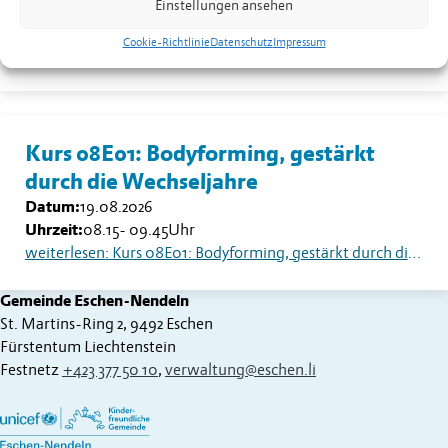
Einstellungen ansehen
Datum:
18.08.2026
Uhrzeit:
13.30
Uhr
Cookie-Richtlinie
Datenschutz
Impressum
weiterlesen: Seniorentreff Eschen-Nendeln: Sommerfest auf dem Dorfplatz
Kurs 08E01: Bodyforming, gestärkt
durch die Wechseljahre
Datum:
19.08.2026
Uhrzeit:
08.15
-
09.45
Uhr
weiterlesen: Kurs 08E01: Bodyforming, gestärkt durch die Wechseljahre
Gemeinde Eschen-Nendeln
St. Martins-Ring 2, 9492 Eschen
Fürstentum Liechtenstein
Festnetz
+423 377 50 10
,
verwaltung@eschen.li