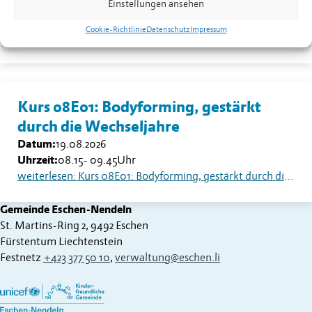
Einstellungen ansehen
Datum:
18.08.2026
Uhrzeit:
13.30
Uhr
Cookie-Richtlinie
Datenschutz
Impressum
weiterlesen: Seniorentreff Eschen-Nendeln: Sommerfest auf dem Dorfplatz
Kurs 08E01: Bodyforming, gestärkt
durch die Wechseljahre
Datum:
19.08.2026
Uhrzeit:
08.15
-
09.45
Uhr
weiterlesen: Kurs 08E01: Bodyforming, gestärkt durch die Wechseljahre
Gemeinde Eschen-Nendeln
St. Martins-Ring 2, 9492 Eschen
Fürstentum Liechtenstein
Festnetz
+423 377 50 10
,
verwaltung@eschen.li