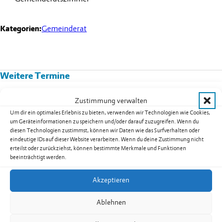
Kategorien:
Gemeinderat
Weitere Termine
Kurs 08B02: Yoga für Männer in
Zustimmung verwalten
Nendeln
Um dir ein optimales Erlebnis zu bieten, verwenden wir Technologien wie Cookies,
um Geräteinformationen zu speichern und/oder darauf zuzugreifen. Wenn du
Datum:
17.08.2026
diesen Technologien zustimmst, können wir Daten wie das Surfverhalten oder
Uhrzeit:
19.30
-
20.30
Uhr
eindeutige IDs auf dieser Website verarbeiten. Wenn du deine Zustimmung nicht
erteilst oder zurückziehst, können bestimmte Merkmale und Funktionen
weiterlesen: Kurs 08B02: Yoga für Männer in Nendeln
beeinträchtigt werden.
Akzeptieren
Seniorentreff Eschen-Nendeln:
Ablehnen
Sommerfest auf dem Dorfplatz