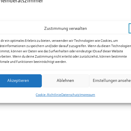
emeinderatszimmer
Zustimmung verwalten
dir ein optimales Erlebnis zu bieten, verwenden wir Technologien wie Cookies, um
äteinformationen zu speichern und/oder darauf zuzugreifen. Wenn du diesen Technologie
timmst, können wir Daten wie das Surfverhalten oder eindeutige IDs auf dieser Website
arbeiten. Wenn du deine Zustimmung nicht erteilst oder zurückziehst, können bestimmte
kmale und Funktionen beeinträchtigt werden.
Akzeptieren
Ablehnen
Einstellungen anseh
Cookie-Richtlinie
Datenschutz
Impressum