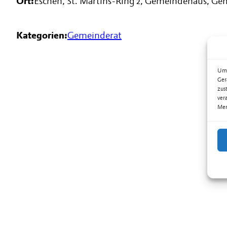
Ort:
Eschen, St. Martins-Ring 2, Gemeindehaus, G
Kategorien:
Gemeinderat
Um 
Ger
zus
ver
Mer