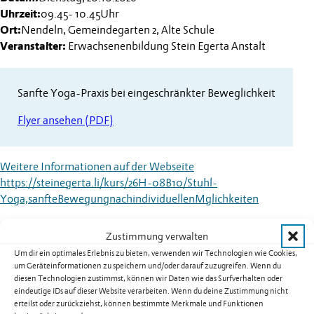
Uhrzeit:
09.45
-
10.45
Uhr
Ort:
Nendeln, Gemeindegarten 2, Alte Schule
Veranstalter:
Erwachsenenbildung Stein Egerta Anstalt
Sanfte Yoga-Praxis bei eingeschränkter Beweglichkeit
Flyer ansehen (PDF)
Weitere Informationen auf der Webseite
https://steinegerta.li/kurs/26H-08B10/Stuhl-
Yoga,sanfteBewegungnachindividuellenMglichkeiten
Kategorien:
Kurse
,
Vereine & Freizeit
Zustimmung verwalten
Um dir ein optimales Erlebnis zu bieten, verwenden wir Technologien wie Cookies,
um Geräteinformationen zu speichern und/oder darauf zuzugreifen. Wenn du
diesen Technologien zustimmst, können wir Daten wie das Surfverhalten oder
eindeutige IDs auf dieser Website verarbeiten. Wenn du deine Zustimmung nicht
Weitere Termine
erteilst oder zurückziehst, können bestimmte Merkmale und Funktionen