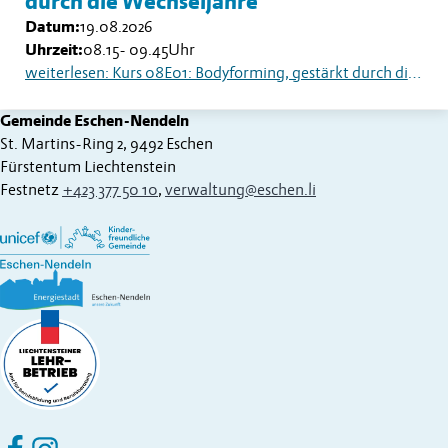
durch die Wechseljahre
Datum:
19.08.2026
Uhrzeit:
08.15
-
09.45
Uhr
weiterlesen: Kurs 08E01: Bodyforming, gestärkt durch die Wechseljahre
Gemeinde Eschen-Nendeln
St. Martins-Ring 2, 9492 Eschen
Fürstentum Liechtenstein
Festnetz
+423 377 50 10
,
verwaltung@eschen.li