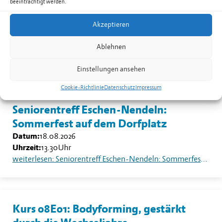
beeinträchtigt werden.
Kurs 08B02: Yoga für Männer in
Nendeln
Akzeptieren
Datum:
17.08.2026
Ablehnen
Uhrzeit:
19.30
-
20.30
Uhr
weiterlesen: Kurs 08B02: Yoga für Männer in Nendeln
Einstellungen ansehen
Cookie-Richtlinie
Datenschutz
Impressum
Seniorentreff Eschen-Nendeln:
Sommerfest auf dem Dorfplatz
Datum:
18.08.2026
Uhrzeit:
13.30
Uhr
weiterlesen: Seniorentreff Eschen-Nendeln: Sommerfest auf dem Dorfplatz
Kurs 08E01: Bodyforming, gestärkt