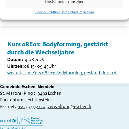
Einstellungen ansehen
Datum:
18.08.2026
Uhrzeit:
13.30
Uhr
Cookie-Richtlinie
Datenschutz
Impressum
weiterlesen: Seniorentreff Eschen-Nendeln: Sommerfest auf dem Dorfplatz
Kurs 08E01: Bodyforming, gestärkt
durch die Wechseljahre
Datum:
19.08.2026
Uhrzeit:
08.15
-
09.45
Uhr
weiterlesen: Kurs 08E01: Bodyforming, gestärkt durch die Wechseljahre
Gemeinde Eschen-Nendeln
St. Martins-Ring 2, 9492 Eschen
Fürstentum Liechtenstein
Festnetz
+423 377 50 10
,
verwaltung@eschen.li