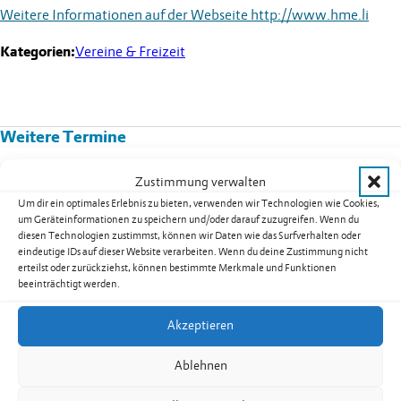
Weitere Informationen auf der Webseite
http://www.hme.li
Kategorien:
Vereine & Freizeit
Weitere Termine
Kurs 08B02: Yoga für Männer in
Zustimmung verwalten
Nendeln
Um dir ein optimales Erlebnis zu bieten, verwenden wir Technologien wie Cookies,
um Geräteinformationen zu speichern und/oder darauf zuzugreifen. Wenn du
Datum:
17.08.2026
diesen Technologien zustimmst, können wir Daten wie das Surfverhalten oder
Uhrzeit:
19.30
-
20.30
Uhr
eindeutige IDs auf dieser Website verarbeiten. Wenn du deine Zustimmung nicht
erteilst oder zurückziehst, können bestimmte Merkmale und Funktionen
weiterlesen: Kurs 08B02: Yoga für Männer in Nendeln
beeinträchtigt werden.
Akzeptieren
Seniorentreff Eschen-Nendeln:
Ablehnen
Sommerfest auf dem Dorfplatz