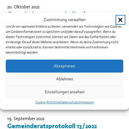
20. Oktober 2022
Gemeinderatsprotokoll 15/2022
Zustimmung verwalten
Das Gemeinderatsprotokoll Nr. 15/2022 vom 19. Oktober
Um dir ein optimales Erlebnis zu bieten, verwenden wir Technologien wie Cookies,
2022 steht ab sofort zum download bereit.
um Geräteinformationen zu speichern und/oder darauf zuzugreifen. Wenn du
weiterlesen: Gemeinderatsprotokoll 15/2022
diesen Technologien zustimmst, können wir Daten wie das Surfverhalten oder
eindeutige IDs auf dieser Website verarbeiten. Wenn du deine Zustimmung nicht
erteilst oder zurückziehst, können bestimmte Merkmale und Funktionen
beeinträchtigt werden.
03. Oktober 2022
Akzeptieren
Gemeinderatsprotokoll 14/2022
Das Gemeinderatsprotokoll Nr. 14/2022 vom 28.
Ablehnen
September 2022 steht ab sofort zum download bereit.
weiterlesen: Gemeinderatsprotokoll 14/2022
Einstellungen ansehen
Cookie-Richtlinie
Datenschutz
Impressum
19. September 2022
Gemeinderatsprotokoll 13/2022