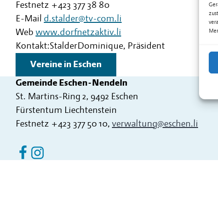
Festnetz
+423 377 38 80
Ger
zus
E-Mail
d.stalder@tv-com.li
ver
Web
www.dorfnetzaktiv.li
Mer
Kontakt:
Stalder
Dominique
,
Präsident
Vereine in Eschen
Gemeinde Eschen-Nendeln
St. Martins-Ring 2, 9492 Eschen
Fürstentum Liechtenstein
Festnetz
+423 377 50 10
,
verwaltung@eschen.li
Eschen Nendeln auf Facebook
Eschen Nendeln auf Instagram