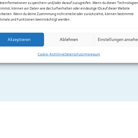
äteinformationen zu speichern und/oder darauf zuzugreifen. Wenn du diesen Technologie
timmst, können wir Daten wie das Surfverhalten oder eindeutige IDs auf dieser Website
arbeiten. Wenn du deine Zustimmung nicht erteilst oder zurückziehst, können bestimmte
kmale und Funktionen beeinträchtigt werden.
Akzeptieren
Ablehnen
Einstellungen anseh
Cookie-Richtlinie
Datenschutz
Impressum