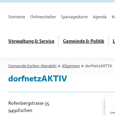
Startseite
Onlineschalter
Spartageskarte
Agenda
K
Verwaltung & Service
Gemeinde & Politik
L
>
>
Gemeinde Eschen-Nendeln
Allgemein
dorfnetzAKTIV
dorfnetzAKTIV
Rofenbergstrasse 35
9492
Eschen
Um 