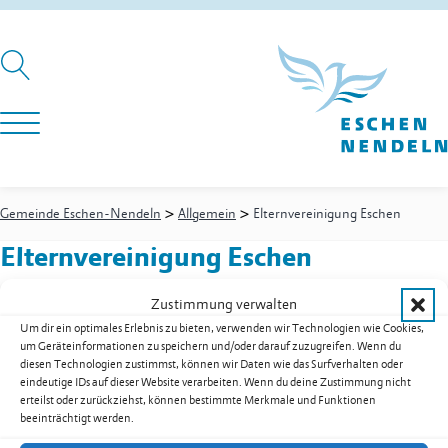
>
>
Gemeinde Eschen-Nendeln
Allgemein
Elternvereinigung Eschen
Elternvereinigung Eschen
Zustimmung verwalten
Um dir ein optimales Erlebnis zu bieten, verwenden wir Technologien wie Cookies,
Walchabündt 14
um Geräteinformationen zu speichern und/oder darauf zuzugreifen. Wenn du
9492
Eschen
diesen Technologien zustimmst, können wir Daten wie das Surfverhalten oder
E-Mail
gstoehl.martina@gmx.ch
eindeutige IDs auf dieser Website verarbeiten. Wenn du deine Zustimmung nicht
erteilst oder zurückziehst, können bestimmte Merkmale und Funktionen
Web
www.ev-eschen.li
beeinträchtigt werden.
Kontakt:
Somma-Gstöhl
Martina
,
Präsidentin