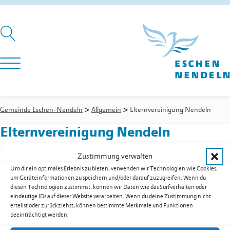
>
>
Gemeinde Eschen-Nendeln
Allgemein
Elternvereinigung Nendeln
Elternvereinigung Nendeln
Zustimmung verwalten
Um dir ein optimales Erlebnis zu bieten, verwenden wir Technologien wie Cookies,
Sebastianstrasse 54
um Geräteinformationen zu speichern und/oder darauf zuzugreifen. Wenn du
9485
Nendeln
diesen Technologien zustimmst, können wir Daten wie das Surfverhalten oder
E-Mail
ev.nendeln@gmail.com
eindeutige IDs auf dieser Website verarbeiten. Wenn du deine Zustimmung nicht
erteilst oder zurückziehst, können bestimmte Merkmale und Funktionen
Kontakt:
Barmettler
Karin
,
Präsidentin
beeinträchtigt werden.
Vereine in Eschen