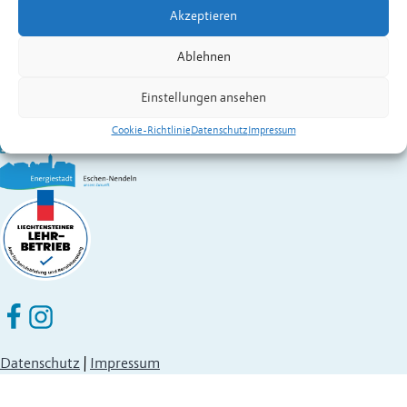
Akzeptieren
Gemeinde Eschen-Nendeln
St. Martins-Ring 2, 9492 Eschen
Ablehnen
Fürstentum Liechtenstein
Festnetz
+423 377 50 10
,
verwaltung@eschen.li
Einstellungen ansehen
Cookie-Richtlinie
Datenschutz
Impressum
Eschen Nendeln auf Facebook
Eschen Nendeln auf Instagram
Datenschutz
|
Impressum