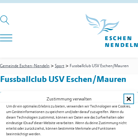
>
>
Gemeinde Eschen-Nendeln
Sport
Fussballclub USV Eschen/Mauren
Fussballclub USV Eschen/Mauren
Zustimmung verwalten
Postfach 12
Um dir ein optimales Erlebnis zu bieten, verwenden wir Technologien wie Cookies,
9492
Eschen
um Geräteinformationen zu speichern und/oder darauf zuzugreifen. Wenn du
Festnetz
+423 371 17 00
diesen Technologien zustimmst, können wir Daten wie das Surfverhalten oder
eindeutige IDs auf dieser Website verarbeiten. Wenn du deine Zustimmung nicht
Fax+423 371 17 01
erteilst oder zurückziehst, können bestimmte Merkmale und Funktionen
E-Mail
info@usv.li
beeinträchtigt werden.