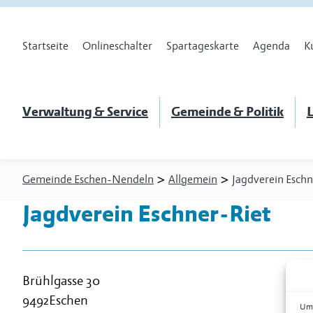
Startseite
Onlineschalter
Spartageskarte
Agenda
K
Verwaltung & Service
Gemeinde & Politik
L
>
>
Gemeinde Eschen-Nendeln
Allgemein
Jagdverein Eschn
Jagdverein Eschner-Riet
Brühlgasse 30
9492
Eschen
Um 