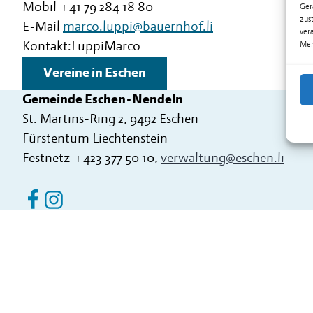
Mobil
+41 79 284 18 80
Ger
zus
E-Mail
marco.luppi@bauernhof.li
ver
Kontakt:
Luppi
Marco
Mer
Vereine in Eschen
Gemeinde Eschen-Nendeln
St. Martins-Ring 2, 9492 Eschen
Fürstentum Liechtenstein
Festnetz
+423 377 50 10
,
verwaltung@eschen.li
Eschen Nendeln auf Facebook
Eschen Nendeln auf Instagram