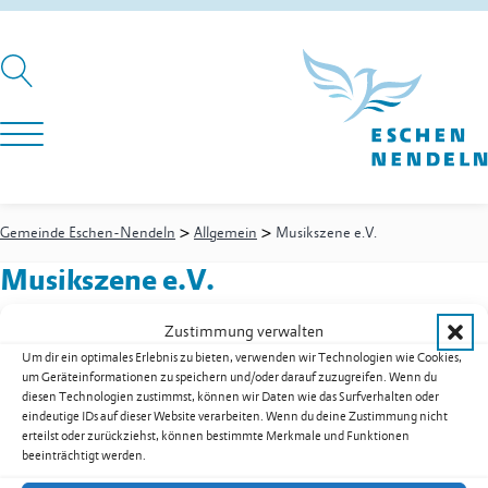
>
>
Gemeinde Eschen-Nendeln
Allgemein
Musikszene e.V.
Musikszene e.V.
Zustimmung verwalten
Um dir ein optimales Erlebnis zu bieten, verwenden wir Technologien wie Cookies,
Rongasse 5
um Geräteinformationen zu speichern und/oder darauf zuzugreifen. Wenn du
9485
Nendeln
diesen Technologien zustimmst, können wir Daten wie das Surfverhalten oder
E-Mail
office@musikszene.li
eindeutige IDs auf dieser Website verarbeiten. Wenn du deine Zustimmung nicht
erteilst oder zurückziehst, können bestimmte Merkmale und Funktionen
Web
www.musikszene.li
beeinträchtigt werden.
Kontakt:
Kaufmann
Roger
,
Präsident