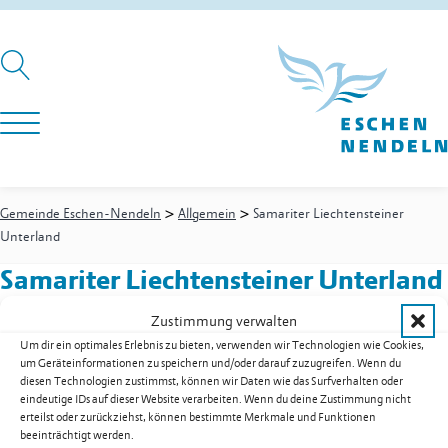
>
>
Gemeinde Eschen-Nendeln
Allgemein
Samariter Liechtensteiner
Unterland
Samariter Liechtensteiner Unterland
Zustimmung verwalten
Um dir ein optimales Erlebnis zu bieten, verwenden wir Technologien wie Cookies,
Postfach 211
um Geräteinformationen zu speichern und/oder darauf zuzugreifen. Wenn du
9492
Eschen
diesen Technologien zustimmst, können wir Daten wie das Surfverhalten oder
eindeutige IDs auf dieser Website verarbeiten. Wenn du deine Zustimmung nicht
Mobil
+423 792 37 09
erteilst oder zurückziehst, können bestimmte Merkmale und Funktionen
E-Mail
info@svlu.li
beeinträchtigt werden.