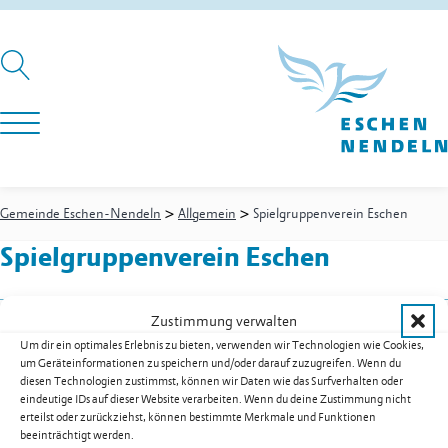
>
>
Gemeinde Eschen-Nendeln
Allgemein
Spielgruppenverein Eschen
Spielgruppenverein Eschen
Zustimmung verwalten
Raumspielgruppe
Um dir ein optimales Erlebnis zu bieten, verwenden wir Technologien wie Cookies,
Postfach 210
um Geräteinformationen zu speichern und/oder darauf zuzugreifen. Wenn du
9492
Eschen
diesen Technologien zustimmst, können wir Daten wie das Surfverhalten oder
eindeutige IDs auf dieser Website verarbeiten. Wenn du deine Zustimmung nicht
Mobil
+41 79 795 29 96
erteilst oder zurückziehst, können bestimmte Merkmale und Funktionen
E-Mail
spielgruppe-eschen@adon.li
beeinträchtigt werden.