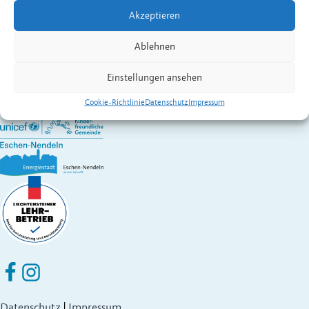
Kontakt:
Matt
Günther
,
Präsident
Akzeptieren
Vereine in Eschen
Gemeinde Eschen-Nendeln
Ablehnen
St. Martins-Ring 2, 9492 Eschen
Fürstentum Liechtenstein
Einstellungen ansehen
Festnetz
+423 377 50 10
,
verwaltung@eschen.li
Cookie-Richtlinie
Datenschutz
Impressum
Eschen Nendeln auf Facebook
Eschen Nendeln auf Instagram
Datenschutz
|
Impressum