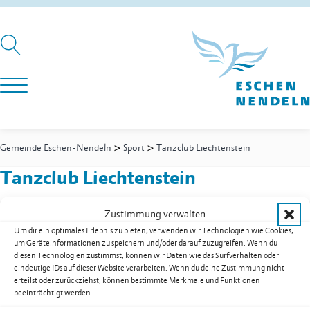
>
>
Gemeinde Eschen-Nendeln
Sport
Tanzclub Liechtenstein
Tanzclub Liechtenstein
Zustimmung verwalten
Um dir ein optimales Erlebnis zu bieten, verwenden wir Technologien wie Cookies,
Gapetschstrasse 89
um Geräteinformationen zu speichern und/oder darauf zuzugreifen. Wenn du
9494
Schaan
diesen Technologien zustimmst, können wir Daten wie das Surfverhalten oder
Festnetz
+423 232 55 31
eindeutige IDs auf dieser Website verarbeiten. Wenn du deine Zustimmung nicht
E-Mail
info@tcl.li
erteilst oder zurückziehst, können bestimmte Merkmale und Funktionen
beeinträchtigt werden.
Web
www.tcl.li