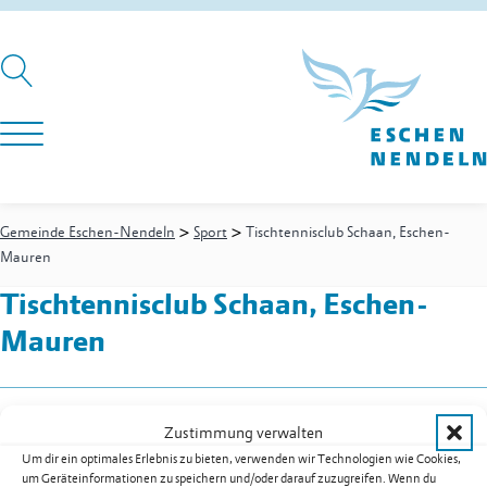
>
>
Gemeinde Eschen-Nendeln
Sport
Tischtennisclub Schaan, Eschen-
Mauren
Tischtennisclub Schaan, Eschen-
Mauren
Silligatter 33A
Zustimmung verwalten
9492
Eschen
Um dir ein optimales Erlebnis zu bieten, verwenden wir Technologien wie Cookies,
Mobil
+41 79 349 43 63
um Geräteinformationen zu speichern und/oder darauf zuzugreifen. Wenn du