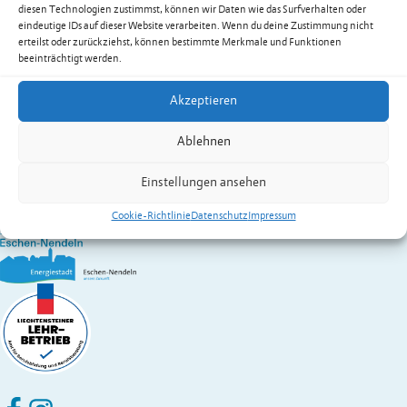
diesen Technologien zustimmst, können wir Daten wie das Surfverhalten oder
E-Mail
info.ttc.sem@gmail.com
eindeutige IDs auf dieser Website verarbeiten. Wenn du deine Zustimmung nicht
Web
www.ttc-sem.li
erteilst oder zurückziehst, können bestimmte Merkmale und Funktionen
Kontakt:
Huber
Werner
beeinträchtigt werden.
Vereine in Eschen
Akzeptieren
Gemeinde Eschen-Nendeln
St. Martins-Ring 2, 9492 Eschen
Ablehnen
Fürstentum Liechtenstein
Festnetz
+423 377 50 10
,
verwaltung@eschen.li
Einstellungen ansehen
Cookie-Richtlinie
Datenschutz
Impressum