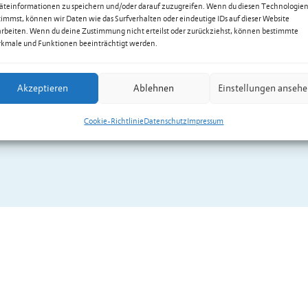
äteinformationen zu speichern und/oder darauf zuzugreifen. Wenn du diesen Technologie
timmst, können wir Daten wie das Surfverhalten oder eindeutige IDs auf dieser Website
arbeiten. Wenn du deine Zustimmung nicht erteilst oder zurückziehst, können bestimmte
kmale und Funktionen beeinträchtigt werden.
Akzeptieren
Ablehnen
Einstellungen anseh
Cookie-Richtlinie
Datenschutz
Impressum