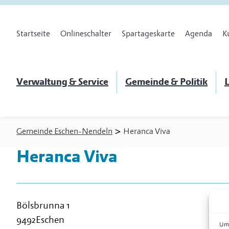
Startseite
Onlineschalter
Spartageskarte
Agenda
K
Verwaltung & Service
Gemeinde & Politik
L
>
Gemeinde Eschen-Nendeln
Heranca Viva
Heranca Viva
Bölsbrunna 1
9492
Eschen
Um 