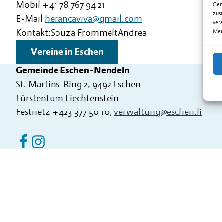
Mobil
+41 78 767 94 21
Ger
zus
E-Mail
herancaviva@gmail.com
ver
Kontakt:
Souza Frommelt
Andrea
Mer
Vereine in Eschen
Gemeinde Eschen-Nendeln
St. Martins-Ring 2, 9492 Eschen
Fürstentum Liechtenstein
Festnetz
+423 377 50 10
,
verwaltung@eschen.li
Eschen Nendeln auf Facebook
Eschen Nendeln auf Instagram