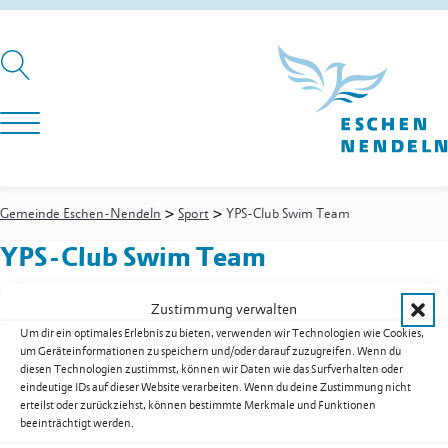
>
>
Gemeinde Eschen-Nendeln
Sport
YPS-Club Swim Team
YPS-Club Swim Team
Zustimmung verwalten
Um dir ein optimales Erlebnis zu bieten, verwenden wir Technologien wie Cookies,
Postfach 351
um Geräteinformationen zu speichern und/oder darauf zuzugreifen. Wenn du
9492
Eschen
diesen Technologien zustimmst, können wir Daten wie das Surfverhalten oder
Mobil
+41 76 527 26 03
eindeutige IDs auf dieser Website verarbeiten. Wenn du deine Zustimmung nicht
E-Mail
kontakt@yps-club.li
erteilst oder zurückziehst, können bestimmte Merkmale und Funktionen
beeinträchtigt werden.
Web
www.yps-club.li