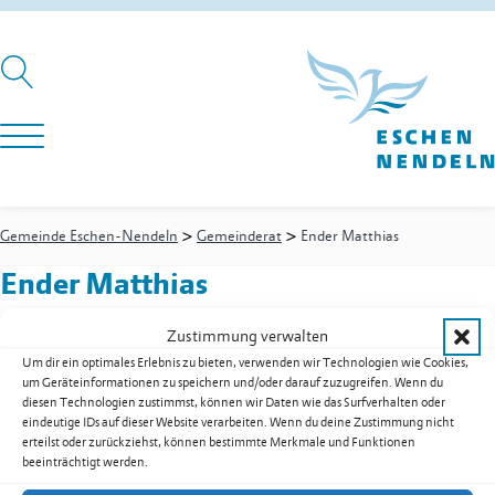
>
>
Gemeinde Eschen-Nendeln
Gemeinderat
Ender Matthias
Ender Matthias
Zustimmung verwalten
Um dir ein optimales Erlebnis zu bieten, verwenden wir Technologien wie Cookies,
Gemeinderat
um Geräteinformationen zu speichern und/oder darauf zuzugreifen. Wenn du
Ressort: Natur, Umwelt und Energie
diesen Technologien zustimmst, können wir Daten wie das Surfverhalten oder
E-Mail
matthias.ender@gr.eschen.li
eindeutige IDs auf dieser Website verarbeiten. Wenn du deine Zustimmung nicht
erteilst oder zurückziehst, können bestimmte Merkmale und Funktionen
Ansprechpartner & Kontakte
beeinträchtigt werden.