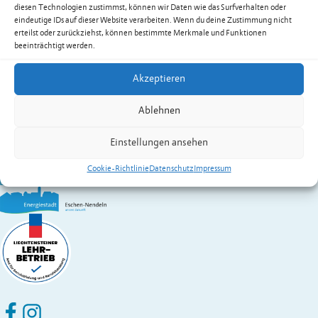
Forstwerkhof
diesen Technologien zustimmst, können wir Daten wie das Surfverhalten oder
Obera-Schafflet 1
eindeutige IDs auf dieser Website verarbeiten. Wenn du deine Zustimmung nicht
erteilst oder zurückziehst, können bestimmte Merkmale und Funktionen
9485
Nendeln
beeinträchtigt werden.
Ansprechpartner & Kontakte
Akzeptieren
Gemeinde Eschen-Nendeln
St. Martins-Ring 2, 9492 Eschen
Ablehnen
Fürstentum Liechtenstein
Festnetz
+423 377 50 10
,
verwaltung@eschen.li
Einstellungen ansehen
Cookie-Richtlinie
Datenschutz
Impressum