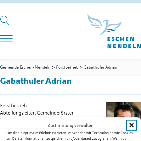
>
>
Gemeinde Eschen-Nendeln
Forstbetrieb
Gabathuler Adrian
Gabathuler Adrian
Forstbetrieb
Abteilungsleiter, Gemeindeförster
Festnetz
+423 373 62 28
Zustimmung verwalten
Mobil
+423 794 90 23
Um dir ein optimales Erlebnis zu bieten, verwenden wir Technologien wie Cookies,
E-Mail
adrian.gabathuler@eschen.li
um Geräteinformationen zu speichern und/oder darauf zuzugreifen. Wenn du