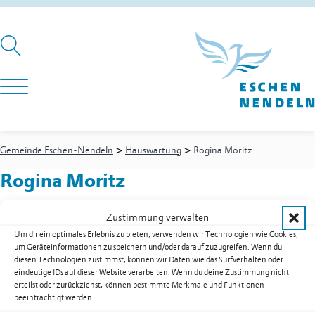
>
>
Gemeinde Eschen-Nendeln
Hauswartung
Rogina Moritz
Rogina Moritz
Zustimmung verwalten
Um dir ein optimales Erlebnis zu bieten, verwenden wir Technologien wie Cookies,
Hauswartung
um Geräteinformationen zu speichern und/oder darauf zuzugreifen. Wenn du
Fachmann Betriebsunterhalt FZ
diesen Technologien zustimmst, können wir Daten wie das Surfverhalten oder
Festnetz
+423 377 50 22
eindeutige IDs auf dieser Website verarbeiten. Wenn du deine Zustimmung nicht
Mobil
+423 794 90 47
erteilst oder zurückziehst, können bestimmte Merkmale und Funktionen
beeinträchtigt werden.
E-Mail
moritz.rogina@eschen.li