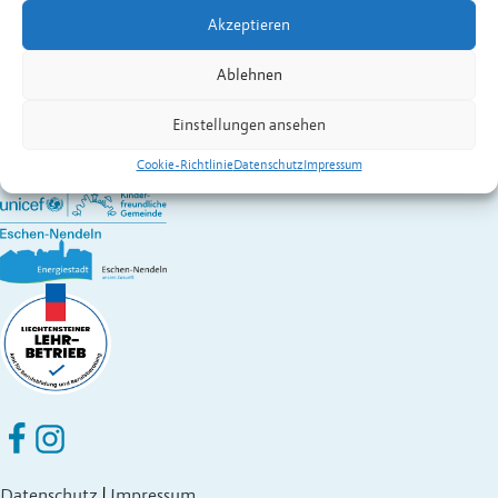
Erreichbar: Montag bis Freitag
Akzeptieren
Ansprechpartner & Kontakte
Gemeinde Eschen-Nendeln
Ablehnen
St. Martins-Ring 2, 9492 Eschen
Fürstentum Liechtenstein
Einstellungen ansehen
Festnetz
+423 377 50 10
,
verwaltung@eschen.li
Cookie-Richtlinie
Datenschutz
Impressum
Eschen Nendeln auf Facebook
Eschen Nendeln auf Instagram
Datenschutz
|
Impressum